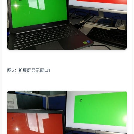
图5：扩展屏显示窗口1