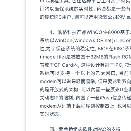
PLC编程工具, 它在这种平台上特別针对
门狗以确保系统的实时性, 這些都是一些有别
的传统IPC用户, 则可以选用微软公司的Visual S
4、泓格科技产品WinCON-8000基于3
系统以WinCon(Windows CE.net)/LinCo
性,为了保证系统的稳定性, BIOS在RISC系统里
(image file)是被放置于32MB的Fla
置放于CF Card內, 这种设计有别于IPC
系统可以支持一个以上的乙太网口, 目前非
modem可以说是轻而易举, 但是要达到双向传
的是开放式的架构, 可以內置一些原來IT业
关动态IP的限制, 內置了一套iPush信息传递引
modem从远端下载程序到控制器上, 也可以
实时状态。
四、紫金桥组态软件对PAC的支持