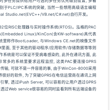
实时多任务提供给用户可选的多任务优先级别设置, 多看
于PLC/IPC系统的突破, 当然一些想用高级语言编程
tudio.net(EVC++/VB.net/C#.net)自行开发。
2位RISC处理器与实时操作系统(RTOS)。泓格的PAC
n(Embedded Linux)/KinCon(含KW-software)具代表
称作BootLoader, 与Windows CE.net的映像文件
sh ROM里面, 至于其他的驱动程序/应用软件/存储数据等等则
, 操作系统是可以保证不受病毒感染的, 此外在通讯方面, 此
常多的系统里要求远程监控, 这类PAC要连接GPRS
输, 可就不是一件容易的事, 由于WinCon-8000采用
界很好的软件, 为了突破GPRS在电信运营商在通讯上网
擎, 透过iPush Server, 可以容易的让用户透过GPRS
透过Web service很容易的同时监看到所有远端设备的