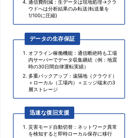
通信費削減：生データは現地処理→クラ
ウドへは分析結果のみ転送(転送量を
1/100に圧縮)
データの生存保証
オフライン稼働機能：通信断絶時も工場
内サーバーでデータ収集継続（例：地震
時の30日間自律運転実績）
多重バックアップ：遠隔地（クラウド）
＋ローカル（工場内）＋エッジ端末の3
層ストレージ
迅速な復旧支援
災害モード自動切替：ネットワーク異常
を検知すると即時ローカル保存に移行