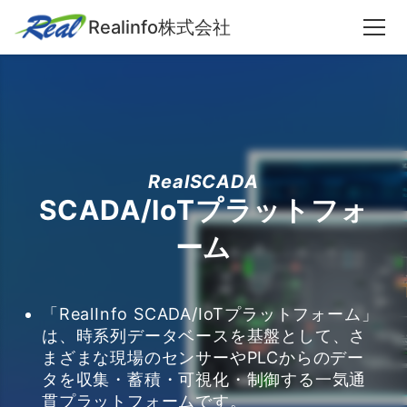
Realinfo株式会社
RealSCADA
SCADA/IoTプラットフォ
ーム
「RealInfo SCADA/IoTプラットフォーム」
は、時系列データベースを基盤として、さ
まざまな現場のセンサーやPLCからのデー
タを収集・蓄積・可視化・制御する一気通
貫プラットフォームです。