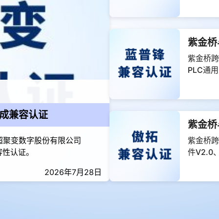
紫金桥
紫金桥跨
PLC通
性应用需
成兼容认证
紫金桥
超聚变数字股份有限公司
紫金桥跨
兼容性认证。
件V2.
达到傲拓
2026年7月28日